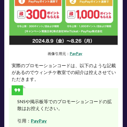
所
5
ウィ
ンチ
ケッ
トの
プロ
モー
ショ
ンコ
画像引用元：
PayPay
ード
に関
実際のプロモーションコードは、以下のような記載
する
があるのでウィンチケ教室での紹介は控えさせてい
よく
ある
ただきます。
質問
6
まと
SNSや掲示板等でのプロモーションコードの拡
め
散はお控えください。
引用：
PayPay