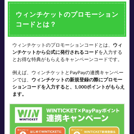
3
ウィンチケットのプロモーション
友だ
ち招
コードとは？
待く
じと
プロ
モー
ウィンチケットのプロモーションコードとは、
ウィ
ショ
ンコ
ンチケットから公式に発行されるコード
を入力する
ード
とお得な特典がもらえるキャンペーンコードです。
はど
っち
例えば、ウィンチケットとPayPayの連携キャンペー
がお
得？
ンでは、
ウィンチケットの新規登録の際にプロモー
ションコードを入力すると、1,000ポイントがもらえ
4
ます。
プロ
モー
ショ
ンコ
ード
を入
力す
る場