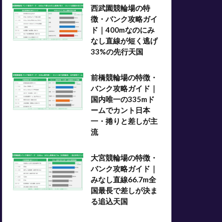
西武園競輪場の特
徴・バンク攻略ガイ
ド｜400mなのにみ
なし直線が短く逃げ
33%の先行天国
前橋競輪場の特徴・
バンク攻略ガイド｜
国内唯一の335mド
ームでカント日本
一・捲りと差しが主
流
大宮競輪場の特徴・
バンク攻略ガイド｜
みなし直線66.7m全
国最長で差しが決ま
る追込天国