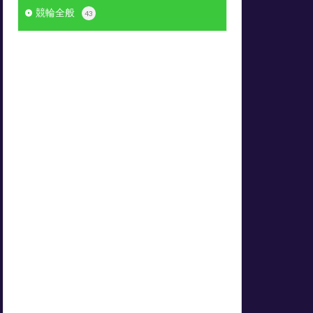
競輪全般
43