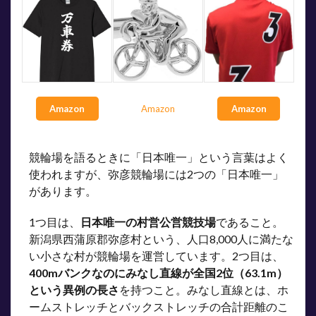
Amazon
Amazon
Amazon
競輪場を語るときに「日本唯一」という言葉はよく
使われますが、弥彦競輪場には2つの「日本唯一」
があります。
1つ目は、
日本唯一の村営公営競技場
であること。
新潟県西蒲原郡弥彦村という、人口8,000人に満たな
い小さな村が競輪場を運営しています。2つ目は、
400mバンクなのにみなし直線が全国2位（63.1m）
という異例の長さ
を持つこと。みなし直線とは、ホ
ームストレッチとバックストレッチの合計距離のこ