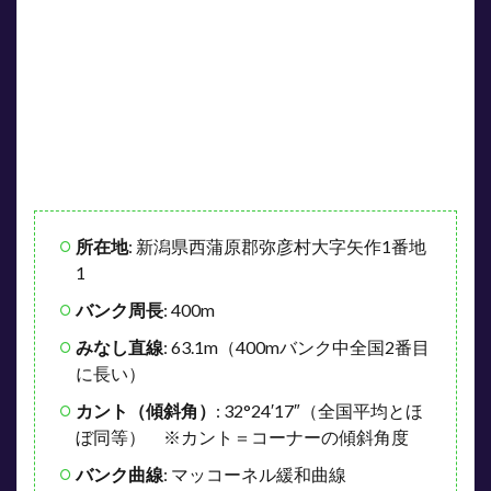
6.1
① 差
し
型・
追込
型を1
着軸
に組
む（S
級は
特
所在地
: 新潟県西蒲原郡弥彦村大字矢作1番地
に）
1
6.2
② 捲
バンク周長
: 400m
り型
みなし直線
: 63.1m（400mバンク中全国2番目
選手
も積
に長い）
極的
に評
カント（傾斜角）
: 32°24′17″（全国平均とほ
価
ぼ同等） ※カント＝コーナーの傾斜角度
6.3
バンク曲線
: マッコーネル緩和曲線
③ H