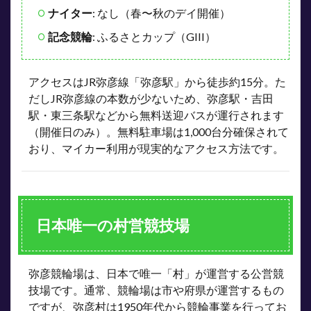
回数
ナイター
: なし（春〜秋のデイ開催）
が多
い
記念競輪
: ふるさとカップ（GIII）
「先
行
型」
アクセスはJR弥彦線「弥彦駅」から徒歩約15分。た
は過
大評
だしJR弥彦線の本数が少ないため、弥彦駅・吉田
価し
駅・東三条駅などから無料送迎バスが運行されます
ない
（開催日のみ）。無料駐車場は1,000台分確保されて
6.4
おり、マイカー利用が現実的なアクセス方法です。
④ ふ
るさ
とカ
ップ
は地
元・
日本唯一の村営競技場
新潟
ライ
ンを
重視
弥彦競輪場は、日本で唯一「村」が運営する公営競
技場です。通常、競輪場は市や府県が運営するもの
7
アク
ですが、弥彦村は1950年代から競輪事業を行ってお