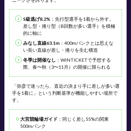
S級逃げ8.2%
：先行型選手を1着から外す。
差し型・捲り型（B回数が多い選手）を積極
的に軸に
みなし直線63.1m
：400mバンクとは思えな
い長い直線が差し・捲りを生む構造
冬季は開催なし
：WINTICKETで予想する
際、春〜秋（3〜11月）の開催に限られる
「弥彦で迷ったら、直近の決まり手に差しが多い選
手を1着に」という判断基準が機能しやすい場所で
す。
大宮競輪場ガイド
：同じく差し55%の関東
500mバンク