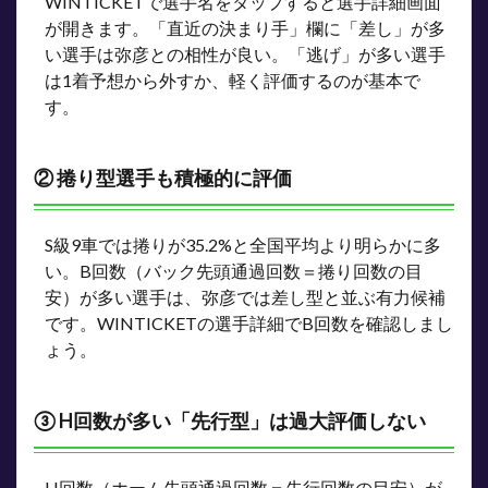
WINTICKETで選手名をタップすると選手詳細画面
が開きます。「直近の決まり手」欄に「差し」が多
い選手は弥彦との相性が良い。「逃げ」が多い選手
は1着予想から外すか、軽く評価するのが基本で
す。
② 捲り型選手も積極的に評価
S級9車では捲りが35.2%と全国平均より明らかに多
い。B回数（バック先頭通過回数＝捲り回数の目
安）が多い選手は、弥彦では差し型と並ぶ有力候補
です。WINTICKETの選手詳細でB回数を確認しまし
ょう。
③ H回数が多い「先行型」は過大評価しない
H回数（ホーム先頭通過回数＝先行回数の目安）が