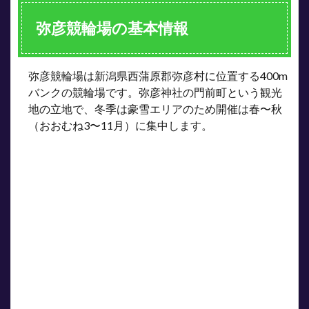
由
4
弥彦競輪場の基本情報
決ま
り手
の傾
向｜
弥彦競輪場は新潟県西蒲原郡弥彦村に位置する400m
S級9
バンクの競輪場です。弥彦神社の門前町という観光
車で
地の立地で、冬季は豪雪エリアのため開催は春〜秋
逃げ
8.2%
（おおむね3〜11月）に集中します。
の衝
撃
5
ふ
るさと
カップ
（GIII）
につい
て
6
予想
のポ
イン
ト