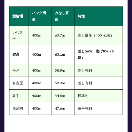
バンク周
みなし直
競輪場
特性
長
線
いわき
400m
63.7m
差し最多（400m1位）
平
差し56%・逃げ8%（S
弥彦
400m
63.1m
級）
松戸
400m
58.9m
差し有利
名古屋
400m
58.8m
差し有利
取手
400m
54.8m
標準的
西武園
400m
47.6m
番手有利