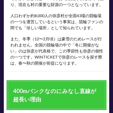
セ
り、現在も村の重要な財源の一つとなっています。
ス・
施設
人口わずか約8,000人の弥彦村が全国43場の競輪場
情報
の一つを運営しているという事実は、競輪ファンの
8
間でも「珍しい場所」として知られています。
まと
め｜
弥彦
また、冬季（12〜2月頃）は豪雪のためレースが行
は
われません。全国の競輪場の中で「冬に開催がな
「差
い」のは弥彦が代表格で、この季節性も弥彦の個性
し
型・
の一つです。WINTICKETで弥彦のレースを探す際
捲り
は、春〜秋の開催が前提になります。
型」
を信
じる
場所
400mバンクなのにみなし直線が
超長い理由