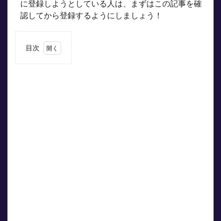
に登録しようとしている人は、まずはこの記事を確
認してから登録するようにしましょう！
目次
1
招待
コー
ドが
必要
なウ
ィン
チケ
ット
の友
だち
招待
くじ
と
は？
1.1
かん
たん