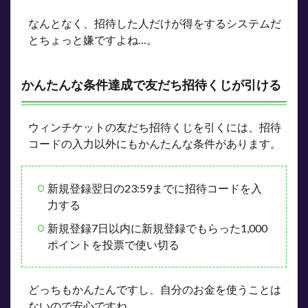
ポイン
ト！
なんとなく、招待した人だけが得をするシステムだ
とちょっと嫌ですよね…。
2.2
定期
的に
くじ
かんたんな条件達成で友だち招待くじが引ける
の中
身が
入れ
ウィンチケットの友だち招待くじを引くには、招待
替わ
コードの入力以外にもかんたんな条件があります。
る
3
友だ
新規登録翌日の23:59までに招待コードを入
ち招
力する
待く
じが
新規登録7日以内に新規登録でもらった1,000
人気
の理
ポイントを投票で使い切る
由
4
まだ招待コー
どっちもかんたんですし、自分のお金を使うことは
ドをゲットしてい
ない人は
ないので安心ですね。