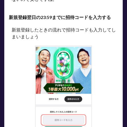
「WUOOS74W」
5
新規登録翌日の23:59までに招待コードを入力する
友だ
ち招
待く
新規登録したときの流れで招待コードも入力してし
じの
まいましょう
引き
方
6
招待
コー
ド以
外で
もウ
ィン
チケ
ット
はお
得！
6.1
ウィ
ンチ