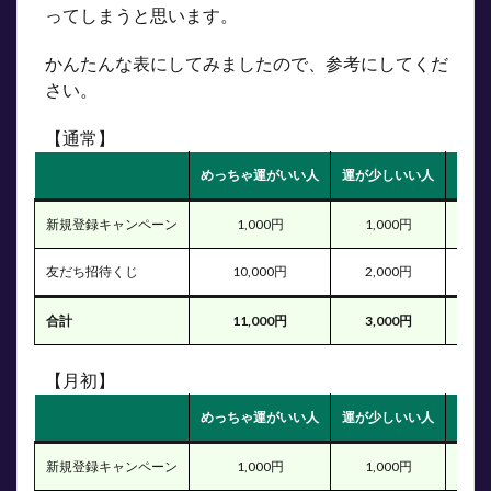
ってしまうと思います。
かんたんな表にしてみましたので、参考にしてくだ
さい。
【通常】
めっちゃ運がいい人
運が少しいい人
普通
新規登録キャンペーン
1,000円
1,000円
1,0
友だち招待くじ
10,000円
2,000円
1,0
合計
11,000円
3,000円
2,0
【月初】
めっちゃ運がいい人
運が少しいい人
普通
新規登録キャンペーン
1,000円
1,000円
1,0