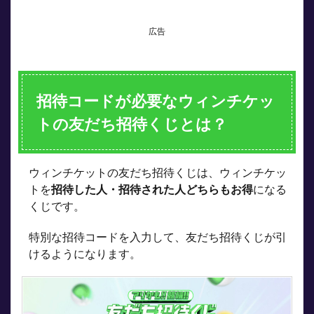
な条
件達
広告
成で
友だ
ち招
待く
じが
招待コードが必要なウィンチケッ
引け
る
トの友だち招待くじとは？
1.1.1
新規登
録翌日
ウィンチケットの友だち招待くじは、ウィンチケッ
の23:59
までに
トを
招待した人・招待された人どちらもお得
になる
招待コ
くじです。
ードを
入力す
特別な招待コードを入力して、友だち招待くじが引
る
けるようになります。
1.1.2
新規登
録7日以
内に新
規登録