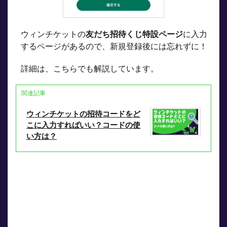
ケッ
トに
新規
登録
ウィンチケットの
友だち招待くじ特設ページ
に入力
する
するページがあるので、新規登録後には忘れずに！
だけ
でも
1,000
詳細は、こちらでも解説しています。
ポイ
ント
関連記事
6.2
月初
ウィンチケットの招待コードをど
登録
こに入力すればいい？コードの使
がポ
い方は？
イン
ト！
7
結局
いく
らも
らえ
る
の？