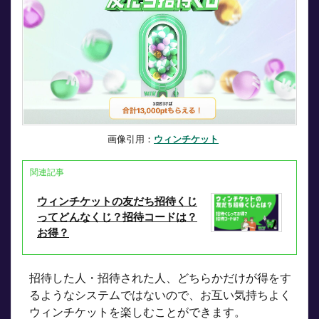
でもら
った
1,000ポ
イント
を投票
で使い
切る
2
招待
コー
画像引用：
ウィンチケット
ドを
入力
関連記事
して
もら
ウィンチケットの友だち招待くじ
える
ポイ
ってどんなくじ？招待コードは？
ント
お得？
は？
2.1
招待した人・招待された人、どちらかだけが得をす
ハズレ
なしの
るようなシステムではないので、お互い気持ちよく
最大
ウィンチケットを楽しむことができます。
10,000