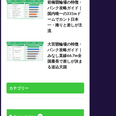
前橋競輪場の特徴・
バンク攻略ガイド｜
国内唯一の335mド
ームでカント日本
一・捲りと差しが主
流
大宮競輪場の特徴・
バンク攻略ガイド｜
みなし直線66.7m全
国最長で差しが決ま
る追込天国
カテゴリー
キャンペーン