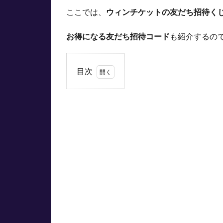
ここでは、
ウィンチケットの友だち招待く
お得になる友だち招待コード
も紹介するの
目次
1
ウィ
ンチ
ケッ
トの
友だ
ち招
待く
じと
は？
1.1
数千
円も