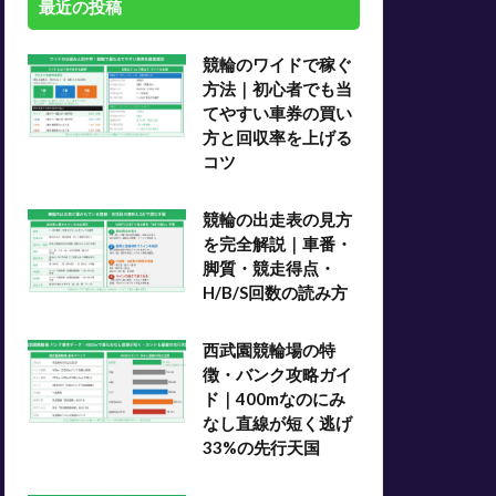
最近の投稿
競輪のワイドで稼ぐ
方法｜初心者でも当
てやすい車券の買い
方と回収率を上げる
コツ
競輪の出走表の見方
を完全解説｜車番・
脚質・競走得点・
H/B/S回数の読み方
西武園競輪場の特
徴・バンク攻略ガイ
ド｜400mなのにみ
なし直線が短く逃げ
33%の先行天国