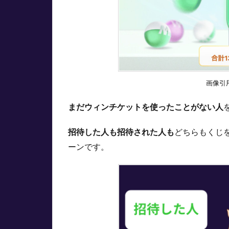
の
友
だ
ち
招
待
く
じ
画像引
の
引
まだウィンチケットを使ったことがない人
き
方
招待した人も招待された人も
どちらもくじ
2.1
ーンです。
招待
され
た人
2.2
招待
した
人