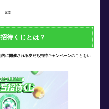
広告
ち招待くじとは？
期的に開催される友だち招待キャンペーン
のことをい