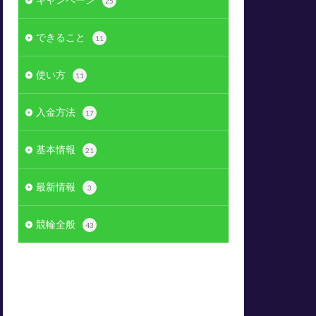
25
できること
11
使い方
11
入金方法
17
基本情報
21
最新情報
3
競輪全般
43