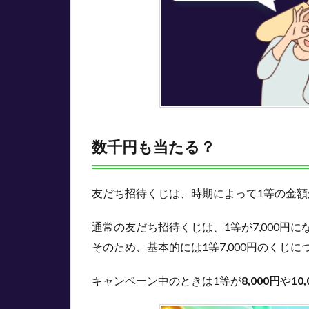
3
ウ
ィ
ン
チ
ケ
ッ
ト
の
数千円も当たる？
友
だ
ち
友だち招待くじは、時期によって1等の金額
招
待
く
通常の友だち招待くじは、1等が7,000円に
じ
そのため、基本的には1等7,000円のくじ
を
引
キャンペーン中のときは1等が
8,000円
や
10
く
と