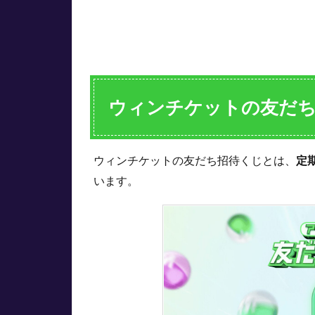
当た
る？
1.2
3回以
内で1
等確
ウィンチケットの友だ
定！？
1.3
仕組
ウィンチケットの友だち招待くじとは、
定
みの
います。
解説
2
ウ
ィ
ン
チ
ケ
ッ
ト