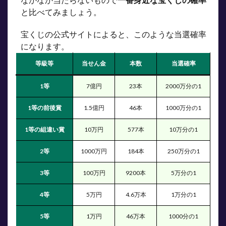
と比べてみましょう。
宝くじの公式サイトによると、このような当選確率
になります。
等級等
当せん金
本数
当選確率
1等
7億円
23本
2000万分の1
1等の前後賞
1.5億円
46本
1000万分の1
1等の組違い賞
10万円
577本
10万分の1
2等
1000万円
184本
250万分の1
3等
100万円
9200本
5万分の1
4等
5万円
4.6万本
1万分の1
5等
1万円
46万本
1000分の1