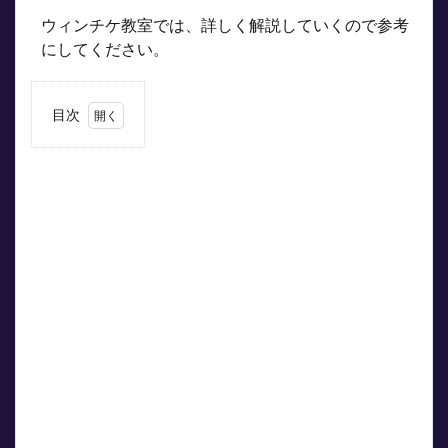
ウィンチケ教室では、詳しく解説していくので参考
にしてください。
目次
1
Dokanto!7（ドカ
ント セブン）と
Dokanto!4two（ド
カント フォートゥ
ー）について
1.1
的中
させ
る難
しさ
1.2
車番
は選
べな
い