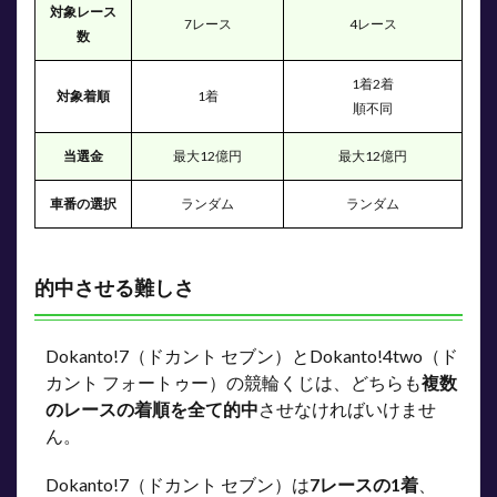
じに
対象レース
7レース
4レース
例え
数
ると
3
1着2着
対象着順
1着
Dokanto!7（ドカ
順不同
ント セブン）と
Dokanto!4two（ド
当選金
最大12億円
最大12億円
カント フォートゥ
ー）は買うべき？
車番の選択
ランダム
ランダム
3.1
確率
的に
的中させる難しさ
考え
ると…
4
ウィンチケッ
Dokanto!7（ドカント セブン）とDokanto!4two（ド
トの
カント フォートゥー）の競輪くじは、どちらも
複数
Dokanto!7（ドカ
ント セブン）と
のレースの着順を全て的中
させなければいけませ
Dokanto!4two（ド
ん。
カント フォートゥ
ー）に関するよく
ある質問
Dokanto!7（ドカント セブン）は
7レースの1着
、