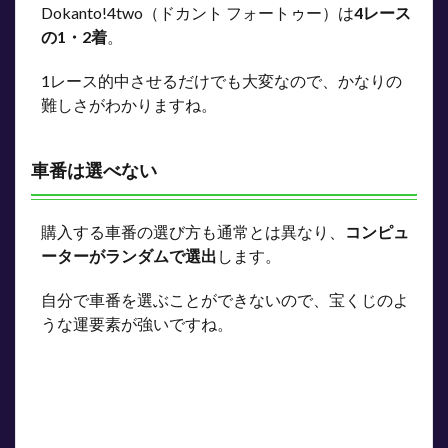
Dokanto!4two（ドカント フォートゥー）は
4レース
5
の1・2着
。
まと
め
1レース的中させるだけでも大変なので、かなりの
難しさがわかりますね。
車番は選べない
購入する車番の選び方も通常とは異なり、
コンピュ
ーターがランダムで選出
します。
自分で車番を選ぶことができないので、宝くじのよ
うな運要素が強いですね。