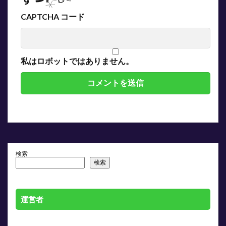
CAPTCHA コード
私はロボットではありません。
検索
検索
運営者