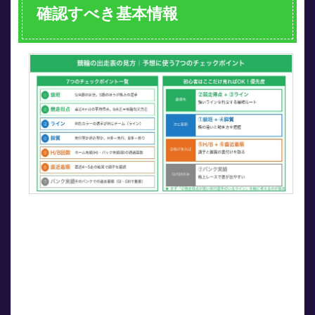
し
確認すべき基本情報
つ）
3
チェ
ック
ポイ
ント
⑤〜
⑦｜
余裕
があ
れば
確認
する
補強
情報
3.1
⑤ H
回
数・B
回数
3.2