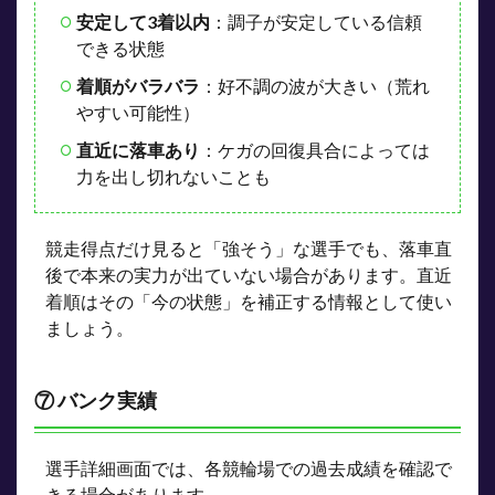
安定して3着以内
：調子が安定している信頼
できる状態
着順がバラバラ
：好不調の波が大きい（荒れ
やすい可能性）
直近に落車あり
：ケガの回復具合によっては
力を出し切れないことも
競走得点だけ見ると「強そう」な選手でも、落車直
後で本来の実力が出ていない場合があります。直近
着順はその「今の状態」を補正する情報として使い
ましょう。
⑦ バンク実績
選手詳細画面では、各競輪場での過去成績を確認で
きる場合があります。