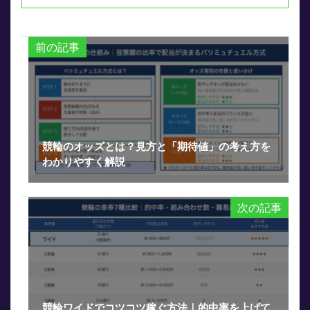
前の記事
競輪のオッズとは？見方と「期待値」の考え方を
わかりやすく解説
次の記事
競輪ワイドでコツコツ稼ぐ方法｜的中率を上げて