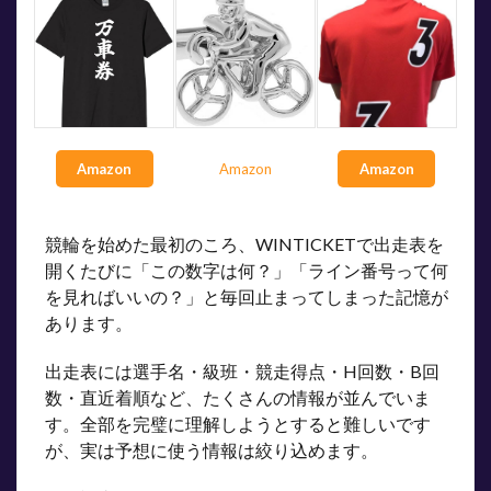
Amazon
Amazon
Amazon
競輪を始めた最初のころ、WINTICKETで出走表を
開くたびに「この数字は何？」「ライン番号って何
を見ればいいの？」と毎回止まってしまった記憶が
あります。
出走表には選手名・級班・競走得点・H回数・B回
数・直近着順など、たくさんの情報が並んでいま
す。全部を完璧に理解しようとすると難しいです
が、実は予想に使う情報は絞り込めます。