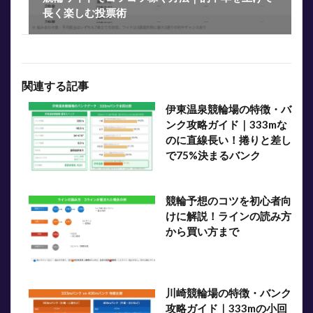
長く楽しむ投票術
関連する記事
伊東温泉競輪場の特徴・バ
ンク攻略ガイド｜333mな
のに直線長い！捲りと差し
で75%決まるバンク
競輪予想のコツを初心者向
けに解説！ラインの読み方
から買い方まで
川崎競輪場の特徴・バンク
攻略ガイド｜333mの小回