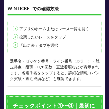
2.2
WINTICKETでの確認方法
② 競
走得
点
（き
ょう
アプリのホームまたはレース一覧を開く
そう
投票したいレースをタップ
とく
て
「出走表」タブを選択
ん）
2.3
③ ラ
選手名・ゼッケン番号・ライン番号（カラー）・競
イン
走得点・級班・H/B回数・直近着順などが表示され
（チ
ーム
ます。各選手名をタップすると、詳細な情報（バン
カラ
ク実績・直近成績など）も確認できます。
ー）
2.4
④ 脚
質
（き
チェックポイント①〜④｜最初に
ゃく