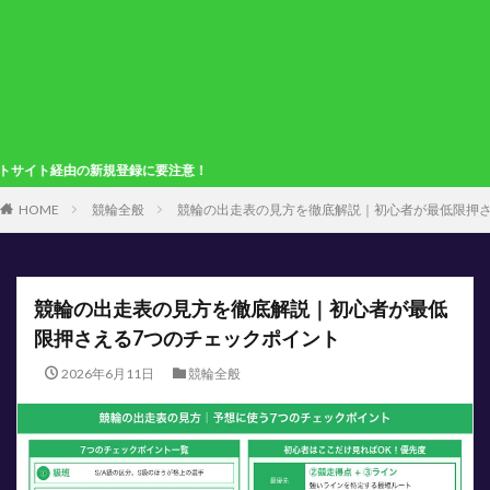
登録に要注意！
HOME
競輪全般
競輪の出走表の見方を徹底解説｜初心者が最低限押さ
競輪の出走表の見方を徹底解説｜初心者が最低
限押さえる7つのチェックポイント
2026年6月11日
競輪全般