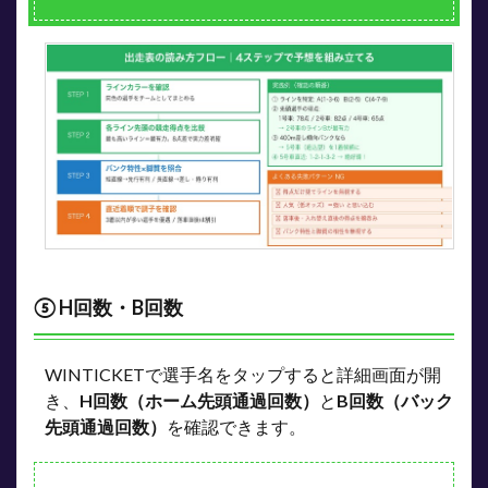
⑤ H回数・B回数
WINTICKETで選手名をタップすると詳細画面が開
き、
H回数（ホーム先頭通過回数）
と
B回数（バック
先頭通過回数）
を確認できます。