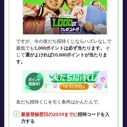
ですが、今の友だち招待くじならハズレなしで
最低でも
1,000ポイントは必ず当たります。
そ
して
運がよければ10,000ポイントが当たりま
す。
友だち招待くじを引く条件はかんたんで、
新規登録翌日の23:59までに
招待コードを入
力する