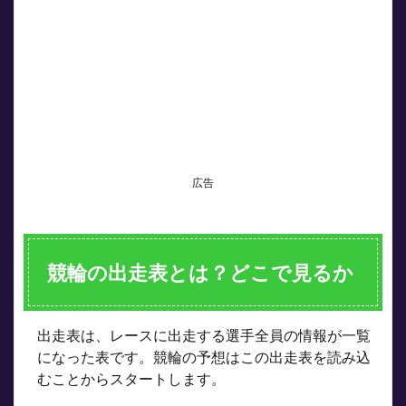
1.1
WINTICKET
での確認方法
2
チェ
ック
ポイ
ント
①〜
④｜
広告
最初
に確
認す
べき
基本
競輪の出走表とは？どこで見るか
情報
2.1
① 級
班
出走表は、レースに出走する選手全員の情報が一覧
（き
になった表です。競輪の予想はこの出走表を読み込
ゅう
むことからスタートします。
は
ん）