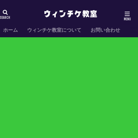
ホーム
ウィンチケ教室について
お問い合わせ