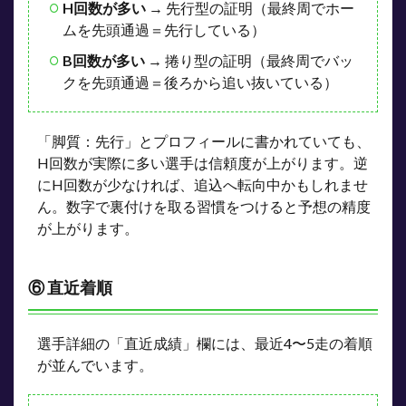
H回数が多い
→ 先行型の証明（最終周でホー
ムを先頭通過＝先行している）
B回数が多い
→ 捲り型の証明（最終周でバッ
クを先頭通過＝後ろから追い抜いている）
「脚質：先行」とプロフィールに書かれていても、
H回数が実際に多い選手は信頼度が上がります。逆
にH回数が少なければ、追込へ転向中かもしれませ
ん。数字で裏付けを取る習慣をつけると予想の精度
が上がります。
⑥ 直近着順
選手詳細の「直近成績」欄には、最近4〜5走の着順
が並んでいます。