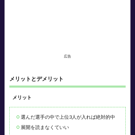
場面
5
場面
別お
すす
めの
選び
方
5.1
広告
WINTICKET
での操作方法
6
メリットとデメリット
具体
的な
金額
メリット
シミ
ュレ
ーシ
ョン
選んだ選手の中で上位3人が入れば絶対的中
（3
連単
展開を読まなくていい
の場
合）