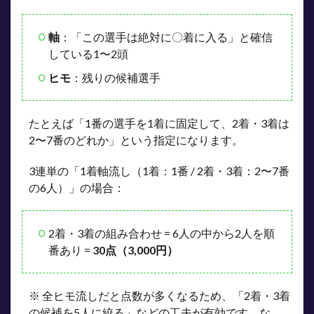
軸
：「この選手は絶対に〇着に入る」と確信
している1〜2頭
ヒモ
：残りの候補選手
たとえば「1番の選手を1着に固定して、2着・3着は
2〜7番のどれか」という指定になります。
3連単の「1着軸流し（1着：1番 / 2着・3着：2〜7番
の6人）」の場合：
2着・3着の組み合わせ = 6人の中から2人を順
番あり =
30点（3,000円）
※ 全ヒモ流しだと点数が多くなるため、「2着・3着
の候補を5人に絞る」などの工夫が有効です。な