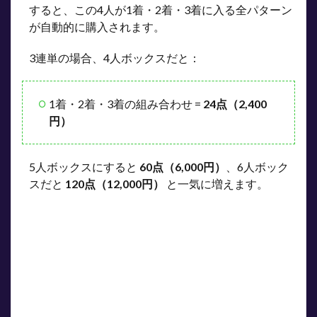
定す
すると、この4人が1着・2着・3着に入る全パターン
る最
が自動的に購入されます。
上級
の方
法
3連単の場合、4人ボックスだと：
4.1
仕組
1着・2着・3着の組み合わせ =
24点（2,400
み
円）
4.2
メリ
ット
5人ボックスにすると
60点（6,000円）
、6人ボック
とデ
メリ
スだと
120点（12,000円）
と一気に増えます。
ット
4.3
フォ
ーメ
ーシ
ョン
が向
いて
いる