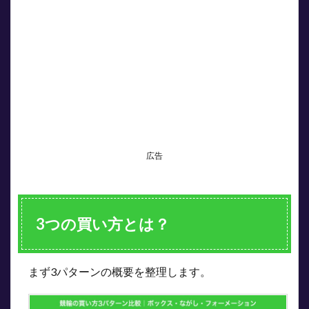
クス
買い
｜全
組み
合わ
せを
一網
打尽
にす
る買
い方
広告
2.1
仕組
み
2.2
3つの買い方とは？
メリ
ット
とデ
メリ
ット
まず3パターンの概要を整理します。
2.3
ボッ