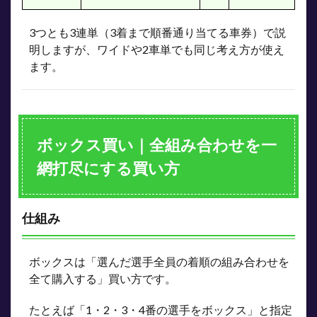
メリ
ット
3つとも3連単（3着まで順番通り当てる車券）で説
とデ
メリ
明しますが、ワイドや2車単でも同じ考え方が使え
ット
ます。
3.3
なが
しが
向い
てい
ボックス買い｜全組み合わせを一
る場
面
網打尽にする買い方
4
フォ
ーメ
仕組み
ーシ
ョン
買い
｜着
ボックスは「選んだ選手全員の着順の組み合わせを
順ご
全て購入する」買い方です。
とに
候補
たとえば「1・2・3・4番の選手をボックス」と指定
を指