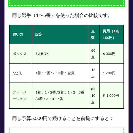
同じ選手（1〜5番）を使った場合の比較です。
点
費用（1点
買い方
設定
数
100円）
60
ボックス
5人BOX
6,000円
点
12
ながし
1着：1番 / 2・3着：全員
1,200円
点
約
フォーメ
1着：1・2番 / 2着：1・2・3番
10
約1,000円
ーション
/ 3着：3・4・5番
点
同じ予算5,000円で続けることを前提にすると：