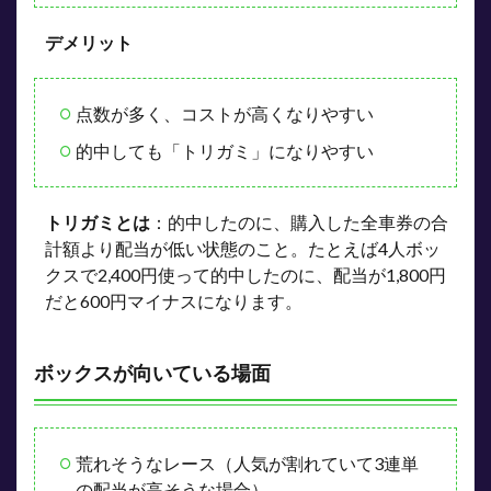
7
デメリット
トリ
ガミ
を防
点数が多く、コストが高くなりやすい
ぐポ
イン
的中しても「トリガミ」になりやすい
ト
8
まと
トリガミとは
：的中したのに、購入した全車券の合
め：
計額より配当が低い状態のこと。たとえば4人ボッ
迷っ
たら
クスで2,400円使って的中したのに、配当が1,800円
なが
だと600円マイナスになります。
しか
ら始
めよ
ボックスが向いている場面
う
荒れそうなレース（人気が割れていて3連単
の配当が高そうな場合）