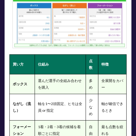
クス
が向
いて
いる
場面
3
なが
し
（流
し）
点
買い
買い方
仕組み
特徴
数
｜軸
を固
定し
選んだ選手の全組み合わせ
多
全展開をカバ
ボックス
てコ
を購入
め
ー
スト
を絞
少
る
ながし（流
軸を1〜2頭固定、ヒモは全
軸が確信でき
な
し）
員 or 指定
るとき
3.1
め
仕組
み
フォーメー
1着・2着・3着の候補を着
自
最も点数を絞
3.2
ション
順ごとに指定
由
れる