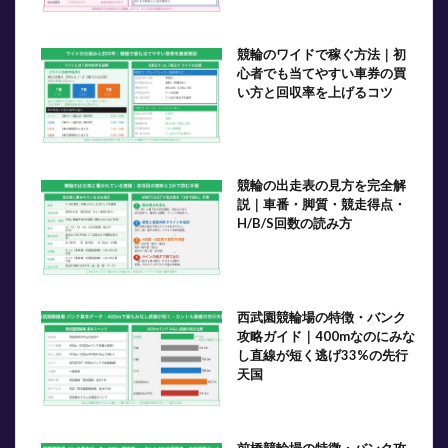
競輪のワイドで稼ぐ方法｜初
心者でも当てやすい車券の買
い方と回収率を上げるコツ
競輪の出走表の見方を完全解
説｜車番・脚質・競走得点・
H/B/S回数の読み方
西武園競輪場の特徴・バンク
攻略ガイド｜400mなのにみな
し直線が短く逃げ33%の先行
天国