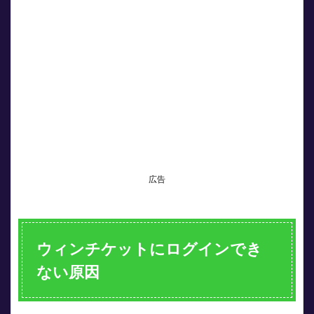
でき
ない
原因
2
ログ
イン
でき
ない
原因
①入
力ミ
ス
広告
3
ログ
イン
でき
ない
ウィンチケットにログインでき
原因
②登
ない原因
録し
たも
のと
違う