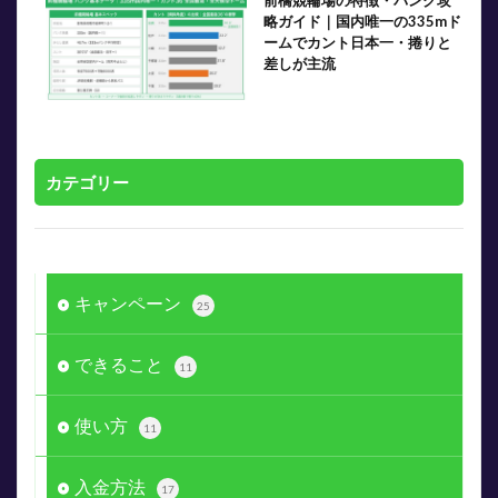
前橋競輪場の特徴・バンク攻
略ガイド｜国内唯一の335mド
ームでカント日本一・捲りと
差しが主流
カテゴリー
キャンペーン
25
できること
11
使い方
11
入金方法
17