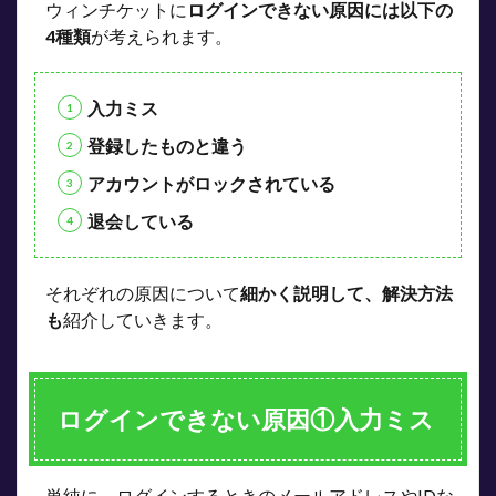
ウィンチケットに
ログインできない原因には以下の
4
4種類
が考えられます。
ログ
イン
でき
入力ミス
ない
原因
登録したものと違う
③ア
カウ
アカウントがロックされている
ント
がロ
退会している
ック
され
てい
る
それぞれの原因について
細かく説明して、解決方法
も
紹介していきます。
5
ログ
イン
でき
ない
ログインできない原因①入力ミス
原因
④退
会し
てい
単純に、ログインするときのメールアドレスやIDな