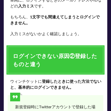
る
どの
入力ミス
です。
6
ウィ
もちろん、
1文字でも間違えてしまうとログインで
ンチ
きません。
ケッ
トの
ログ
入力ミスがないかよく確認しましょう。
イン
に関
する
よく
ログインできない原因②登録した
ある
質問
ものと違う
7
まと
め
ウィンチケットに
登録したときに使った方法でない
と、基本的にログインできません。
新規登録時にTwitterアカウントで登録した場