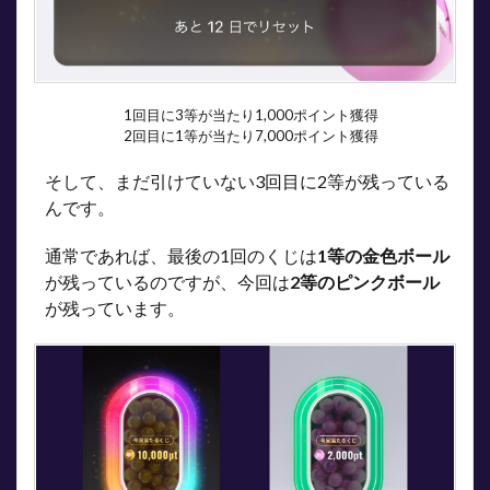
1回目に3等が当たり1,000ポイント獲得
2回目に1等が当たり7,000ポイント獲得
そして、まだ引けていない3回目に2等が残っている
んです。
通常であれば、最後の1回のくじは
1等の金色ボール
が残っているのですが、今回は
2等のピンクボール
が残っています。