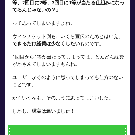
等、2回目に2等、3回目に1等が当たる仕組みになっ
てるんじゃないの？」
って思ってしまいますよね。
ウィンチケット側も、いくら宣伝のためとはいえ、
できるだけ経費は少なくしたい
ものです。
1回目から1等が当たってしまっては、どんどん経費
がかさんでしまいますもんね。
ユーザーがそのように思ってしまっても仕方のない
ことです。
かくいう私も、そのように思ってしまいした。
しかし、
現実は違いました！