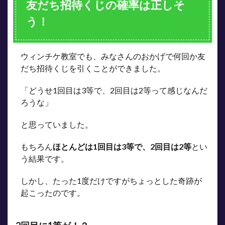
友だち招待くじの確率は正しそ
う！
ウィンチケ教室でも、みなさんのおかげで何回か友
だち招待くじを引くことができました。
「どうせ1回目は3等で、2回目は2等って感じなんだ
ろうな」
と思っていました。
もちろん
ほとんどは1回目は3等で、2回目は2等
とい
う結果です。
しかし、たった1度だけですがちょっとした奇跡が
起こったのです。