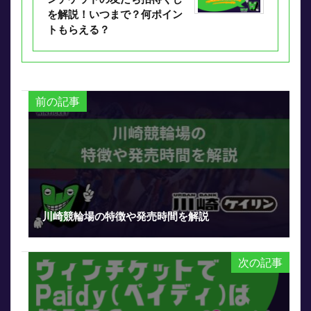
を解説！いつまで？何ポイン
トもらえる？
前の記事
川崎競輪場の特徴や発売時間を解説
次の記事