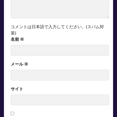
コメントは日本語で入力してください。(スパム対
策)
名前
※
メール
※
サイト