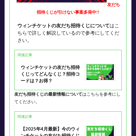
友だち
招待くじが引けない事案多発中!!
ウィンチケットの友だち招待くじについて
はこ
ちらで詳しく解説しているので参考にしてくだ
さい。
関連記事
ウィンチケットの友だち招待
くじってどんなくじ？招待コ
ードは？お得？
友だち招待くじの最新情報について
はこちらを参考にし
てください。
関連記事
【2025年4月最新】今のウィ
ンチケットの友だち招待くじ