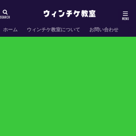
ホーム
ウィンチケ教室について
お問い合わせ