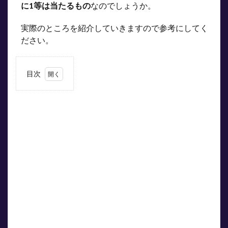
に1等は当たるもの
なのでしょうか。
実際のところを紹介していきますので参考にしてく
ださい。
目次
1
ウィ
ンチ
ケッ
トの
友だ
ち招
待く
じの
確率
1.1
1回目
の確
率