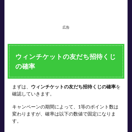
1.2
2回目
の確
率
1.3
広告
3回目
の確
率
1.4
ウィンチケットの友だち招待くじ
疑惑
の確率
2
友だ
ち招
待く
まずは、
ウィンチケットの友だち招待くじの確率
を
じの
確認していきます。
確率
は正
キャンペーンの期間によって、1等のポイント数は
しそ
う！
変わりますが、確率は以下の数値で固定になりま
す。
2.1
2回目