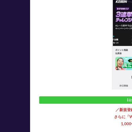
銀
行
口
座
の
種
類
3
ウィ
ンチ
ケッ
トに
銀行
口座
で入
金
【公
（チ
／新規登録
ャー
さらに「
ジ）
1,00
する
とき