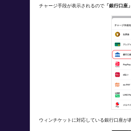
チャージ手段が表示されるので
「銀行口座
の注
意点
3.1
手数
料が
かか
る場
合が
ある
3.1.1
手数料
無料の
銀行口
座
3.2
チャ
ージ
ウィンチケットに対応している銀行口座が
可能
な金