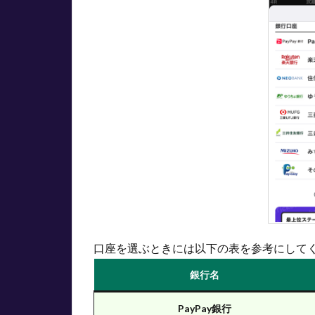
額は
100
円か
ら
3.3
信用
金庫
は利
用で
きな
い
4
ウィ
ンチ
ケッ
口座を選ぶときには以下の表を参考にして
トに
銀行
銀行名
口座
で入
PayPay銀行