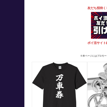
友だち招待く
ポイ活サイト
※本ページにはプロモー