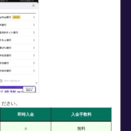
ください。
即時入金
入金手数料
○
無料