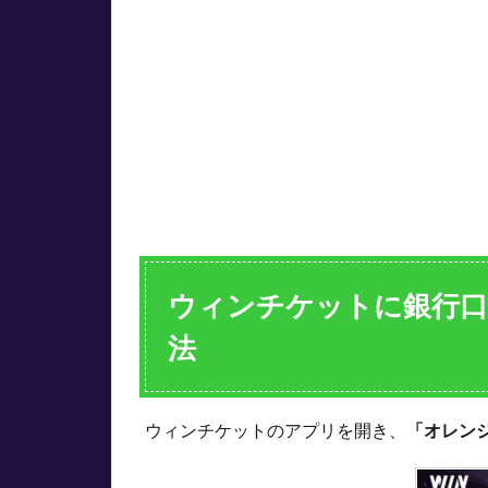
で入
金
（チ
ャー
ジ）
する
方法
2
ウ
ィ
ン
チ
ケ
ウィンチケットに銀行口
ッ
ト
法
に
登
録
ウィンチケットのアプリを開き、
「オレン
で
き
る