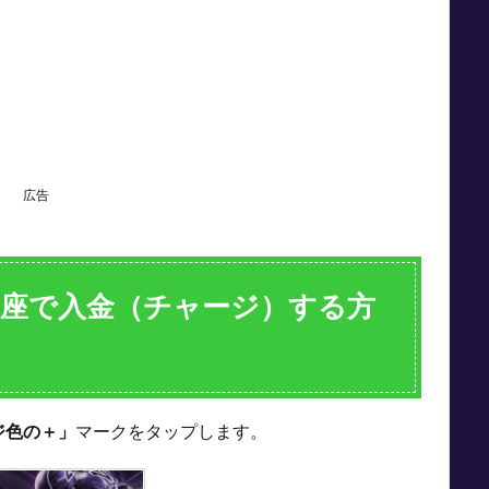
広告
座で入金（チャージ）する方
ジ色の＋」
マークをタップします。