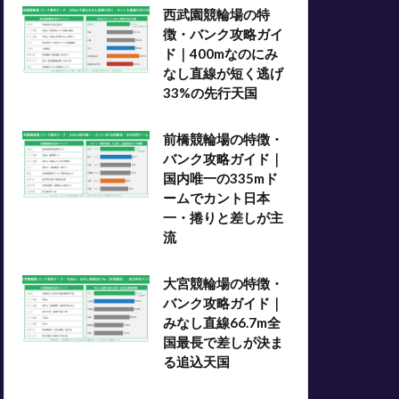
西武園競輪場の特
徴・バンク攻略ガイ
ド｜400mなのにみ
なし直線が短く逃げ
33%の先行天国
前橋競輪場の特徴・
バンク攻略ガイド｜
国内唯一の335mド
ームでカント日本
一・捲りと差しが主
流
大宮競輪場の特徴・
バンク攻略ガイド｜
みなし直線66.7m全
国最長で差しが決ま
る追込天国