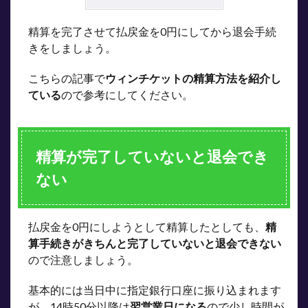
前に
ポイ
精算を完了させて払戻金を0円にしてから退会手続
ント
きをしましょう。
は使
って
おく
こちらの記事で
ウィンチケットの精算方法を紹介し
ている
ので参考にしてください。
8
ウィ
ンチ
ケッ
トを
精算が完了していないと退会でき
退会
する
ない
とき
のよ
くあ
る質
払戻金を0円にしようとして精算したとしても、
精
問
算手続きがきちんと完了していないと退会できない
9
ので注意しましょう。
まと
め
基本的には当日中に指定銀行口座に振り込まれます
が、14時50分以降は
翌営業日になる
ので少し時間が