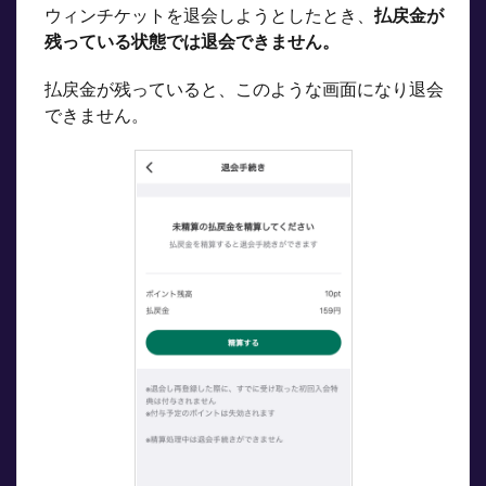
ウィンチケットを退会しようとしたとき、
払戻金が
のト
残っている状態では退会できません。
ラブ
ル
払戻金が残っていると、このような画面になり退会
6
できません。
ウィ
ンチ
ケッ
トが
退会
させ
てく
れな
いこ
とは
あ
る？
7
ウィ
ンチ
ケッ
トを
退会
する