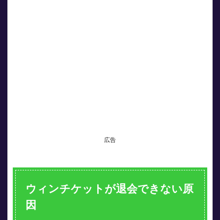
退会
でき
ない
原因
2
払戻
金が
残っ
てい
ると
退会
でき
ない
3
広告
精算
が完
了し
てい
ない
ウィンチケットが退会できない原
と退
会で
因
きな
い