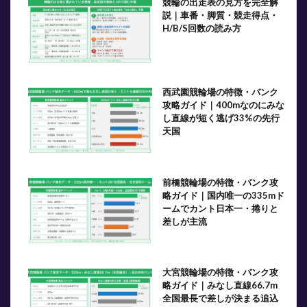
競輪の出走表の見方を完全解
説｜車番・脚質・競走得点・
H/B/S回数の読み方
西武園競輪場の特徴・バンク
攻略ガイド｜400mなのにみな
し直線が短く逃げ33%の先行
天国
前橋競輪場の特徴・バンク攻
略ガイド｜国内唯一の335mド
ームでカント日本一・捲りと
差しが主流
大宮競輪場の特徴・バンク攻
略ガイド｜みなし直線66.7m
全国最長で差しが決まる追込