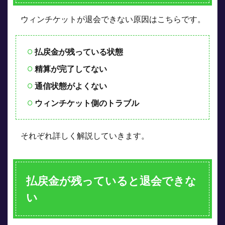
3.1
ウィンチケットが退会できない原因はこちらです。
即時
精算
に対
応し
払戻金が残っている状態
てい
る銀
精算が完了してない
行口
座
通信状態がよくない
4
ウィンチケット側のトラブル
通信
状態
がよ
それぞれ詳しく解説していきます。
くな
いと
退会
でき
ない
払戻金が残っていると退会できな
5
い
ウィ
ンチ
ケッ
ト側