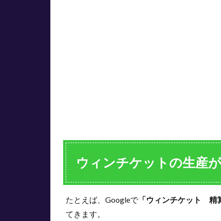
ケ
ッ
ト
の
生
産
が
遅
い
と
い
う
噂
2
ウ
ウィンチケットの生産
ィ
ン
チ
ケ
たとえば、Googleで
「ウィンチケット 精
ッ
てきます。
ト