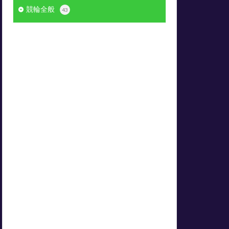
競輪全般
43