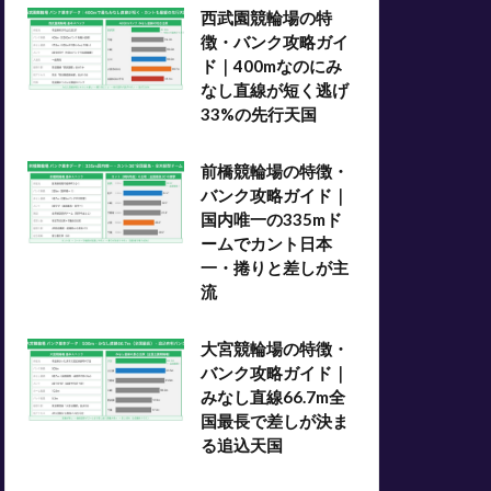
西武園競輪場の特
徴・バンク攻略ガイ
ド｜400mなのにみ
なし直線が短く逃げ
33%の先行天国
前橋競輪場の特徴・
バンク攻略ガイド｜
国内唯一の335mド
ームでカント日本
一・捲りと差しが主
流
大宮競輪場の特徴・
バンク攻略ガイド｜
みなし直線66.7m全
国最長で差しが決ま
る追込天国