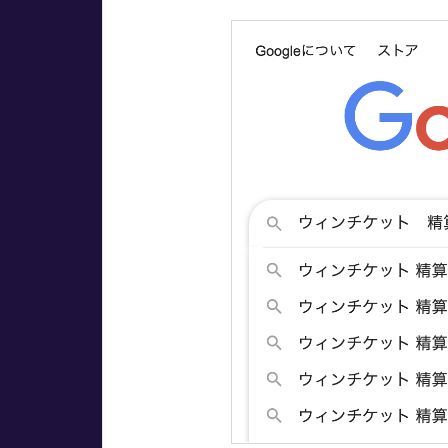
の
精
算
は
遅
く
な
い
3
ウ
ィ
ン
チ
ケ
ッ
ト
の
精
算
方