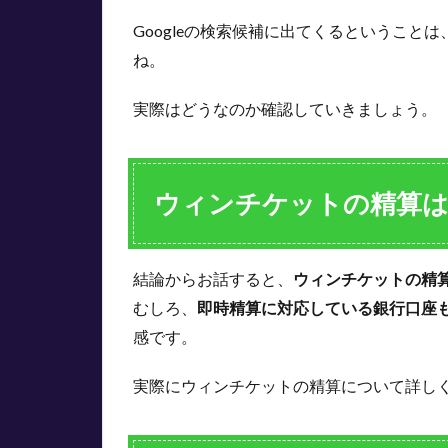
法
Googleの検索候補に出てくるということは
3.1
ね。
ウィ
ンチ
ケッ
実際はどうなのか確認していきましょう。
トの
即時
精算
ウィンチケットの精算
4
な
ぜ
ウ
結論からお話すると、
ウィンチケットの精
ィ
むしろ、
即時精算に対応している銀行口座
ン
チ
感です。
ケ
ッ
実際にウィンチケットの精算について詳し
ト
の
精