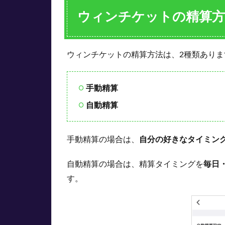
算
ウィンチケットの精算方
は
遅
い
と
ウィンチケットの精算方法は、2種類ありま
思
わ
れ
手動精算
る
の
自動精算
か
4.1
手動精算の場合は、
自分の好きなタイミン
即時
精算
に対
自動精算の場合は、精算タイミングを
毎日
応し
す。
てい
ない
銀行
口座
で土