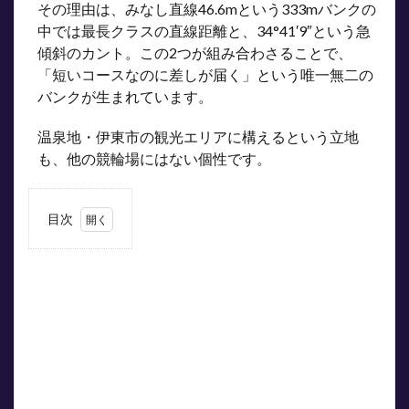
その理由は、みなし直線46.6mという333mバンクの
中では最長クラスの直線距離と、34°41′9″という急
傾斜のカント。この2つが組み合わさることで、
「短いコースなのに差しが届く」という唯一無二の
バンクが生まれています。
温泉地・伊東市の観光エリアに構えるという立地
も、他の競輪場にはない個性です。
目次
1
伊東
温泉
競輪
場の
基本
情報
2
333m
なの