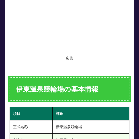
に逃
げが
少な
い理
由｜
みな
し直
線と
カン
トが
広告
生む
「逆
張り
バン
ク」
伊東温泉競輪場の基本情報
2.1
みな
し直
線
項目
詳細
46.6m
とい
正式名称
う異
伊東温泉競輪場
常値