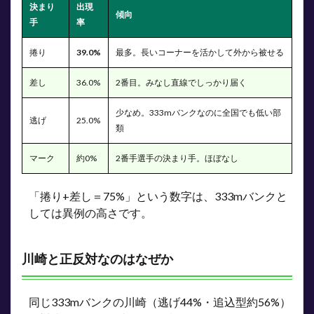
決まり
出現
傾向
手
率
捲り
39.0%
最多。長いコーナーを活かして外から被せる
差し
36.0%
2番目。みなし直線でしっかり届く
少なめ。333mバンクなのに全国でも低い部
逃げ
25.0%
類
マーク
約0%
2番手選手の決まり手。ほぼなし
「捲り+差し＝75%」という数字は、333mバンクと
しては異例の高さです。
川崎と正反対なのはなぜか
同じ333mバンクの川崎（逃げ44%・追込型約56%）