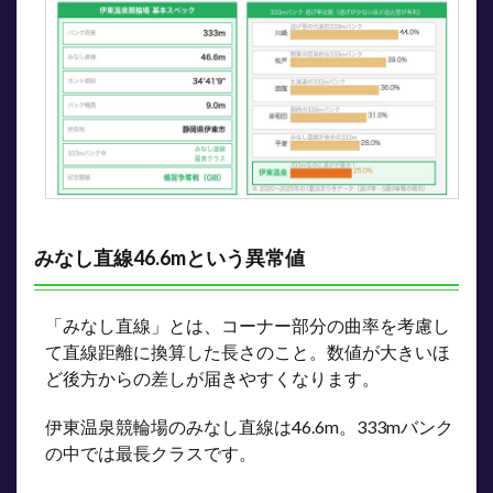
捲り
型の
選手
を最
優先
する
5.2
ポイ
ント
②：
先行
型が
みなし直線46.6mという異常値
多い
ライ
ンで
も
「みなし直線」とは、コーナー部分の曲率を考慮し
「番
て直線距離に換算した長さのこと。数値が大きいほ
手の
ど後方からの差しが届きやすくなります。
差し
型」
に注
伊東温泉競輪場のみなし直線は46.6m。333mバンク
目
の中では最長クラスです。
5.3