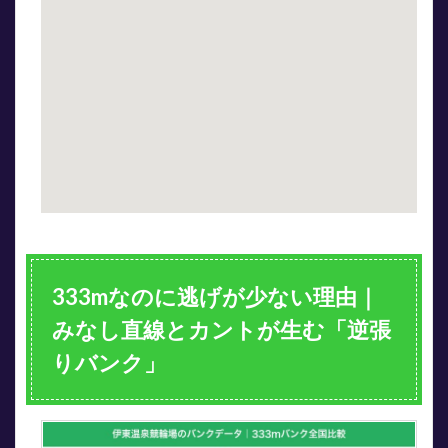
と正
反対
なの
はな
ぜか
4
温泉
地・
伊東
なら
では
の特
色
5
333mなのに逃げが少ない理由｜
予想
のポ
みなし直線とカントが生む「逆張
イン
ト
りバンク」
5.1
ポイ
ント
①：