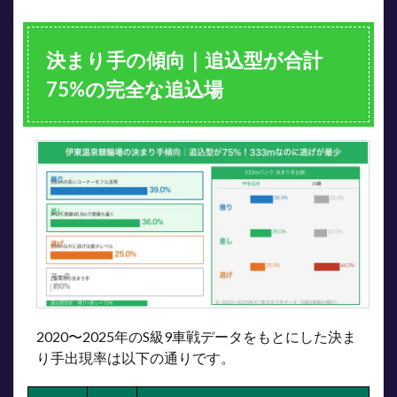
決まり手の傾向｜追込型が合計
75%の完全な追込場
2020〜2025年のS級9車戦データをもとにした決ま
り手出現率は以下の通りです。