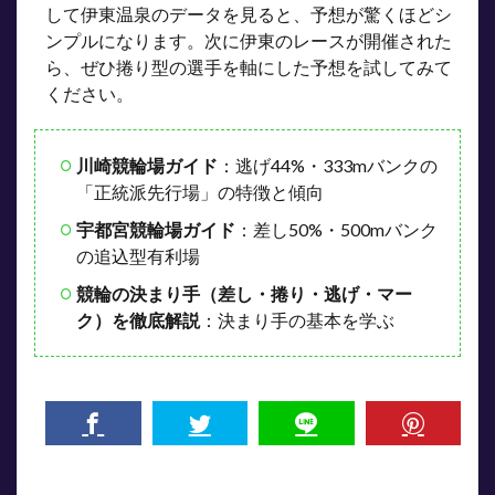
して伊東温泉のデータを見ると、予想が驚くほどシ
ンプルになります。次に伊東のレースが開催された
ら、ぜひ捲り型の選手を軸にした予想を試してみて
ください。
川崎競輪場ガイド
：逃げ44%・333mバンクの
「正統派先行場」の特徴と傾向
宇都宮競輪場ガイド
：差し50%・500mバンク
の追込型有利場
競輪の決まり手（差し・捲り・逃げ・マー
ク）を徹底解説
：決まり手の基本を学ぶ