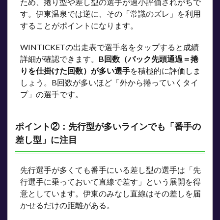
ため、捲り型や差し型の選手が過小評価されがちで
す。伊東温泉では逆に、その「常識のズレ」を利用
することがポイントになります。
WINTICKETの出走表で選手名をタップすると成績
詳細が確認できます。
B回数（バック先頭通過＝捲
りを仕掛けた回数）が多い選手
を積極的に評価しま
しょう。B回数が多いほど「外から捲っていくタイ
プ」の選手です。
ポイント②：先行型が多いラインでも「番手の
差し型」に注目
先行選手が多くても番手にいる差し型の選手は「先
行選手に乗っておいて直線で差す」という展開を得
意としています。伊東のみなし直線はその差しを届
かせるだけの距離がある。