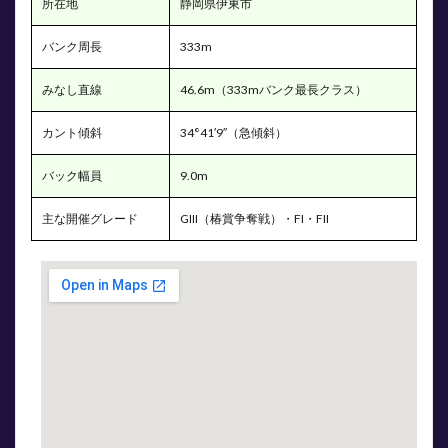
所在地
静岡県伊東市
2.2
カ
ント
バンク周長
333m
34°41′9″
の急傾斜
が生む
みなし直線
46.6m（333mバンク最長クラス）
「コーナ
ースピー
カント傾斜
34°41′9″（急傾斜）
ド」
3
バック幅員
9.0m
決ま
り手
主な開催グレード
GIII（椿賞争奪戦）・FI・FII
の傾
向｜
追込
型が
合計
75%
の完
全な
追込
場
3.1
川崎