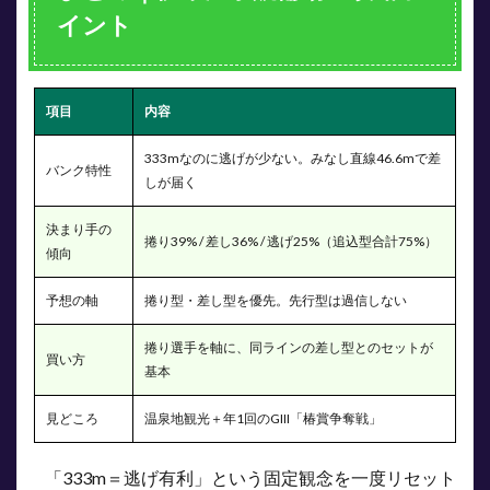
イント
項目
内容
333mなのに逃げが少ない。みなし直線46.6mで差
バンク特性
しが届く
決まり手の
捲り39% / 差し36% / 逃げ25%（追込型合計75%）
傾向
予想の軸
捲り型・差し型を優先。先行型は過信しない
捲り選手を軸に、同ラインの差し型とのセットが
買い方
基本
見どころ
温泉地観光＋年1回のGIII「椿賞争奪戦」
「333m＝逃げ有利」という固定観念を一度リセット